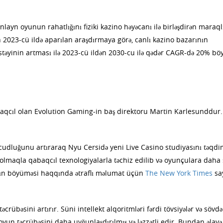
ayn oyunun rahatlığını fiziki kazino həyəcanı ilə birləşdirən maraql
 2023-cü ildə aparılan araşdırmaya görə, canlı kazino bazarının
 istəyinin artması ilə 2023-cü ildən 2030-cu ilə qədər CAGR-də 20% b
 qabaqcıl olan Evolution Gaming-in baş direktoru Martin Karlesunddu
udluğunu artıraraq Nyu Cersidə yeni Live Casino studiyasını təqdim
olmaqla qabaqcıl texnologiyalarla təchiz edilib və oyunçulara daha 
arın böyüməsi haqqında ətraflı məlumat üçün
The New York Times
sa
əcrübəsini artırır. Süni intellekt alqoritmləri fərdi tövsiyələr və sövdə
un təcrübəsini daha uyğunlaşdırılmış və ləzzətli edir. Bundan əlavə,