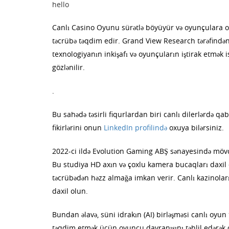
hello
Canlı Casino Oyunu sürətlə böyüyür və oyunçulara onl
təcrübə təqdim edir. Grand View Research tərəfindən
texnologiyanın inkişafı və oyunçuların iştirak etmək
gözlənilir.
.
Bu sahədə təsirli fiqurlardan biri canlı dilerlərdə
fikirlərini onun
LinkedIn profilində
oxuya bilərsiniz.
2022-ci ildə Evolution Gaming ABŞ sənayesində mövc
Bu studiya HD axın və çoxlu kamera bucaqları daxil 
təcrübədən həzz almağa imkan verir. Canlı kazinol
daxil olun.
Bundan əlavə, süni idrakın (AI) birləşməsi canlı oyun t
təqdim etmək üçün oyunçu davranışını təhlil edərək oy