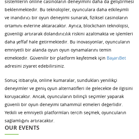
sistemlerin online casinoların deneyimini daha da geliştirmesi
beklenmektedir. Bu teknolojiler, oyunculara daha etkileşimli
ve inandırıcı bir oyun deneyimi sunarak, fiziksel casinoların
ortamını evlerine aktaracaktır. Ayrıca, blockchain teknolojisi,
güvenliği artırarak dolandırıcılık riskini azaltmakta ve işlemleri
daha şeffaf hale getirmektedir. Bu inovasyonlar, oyuncuların
emniyetli bir alanda oyun oyun oynamalarını temin
etmektedir. Güvenilir bir platform keşfetmek için
BaşarıBet
adresini ziyaret edebilirsiniz.
Sonuç itibarıyla, online kumaralar, sundukları yenilikçi
deneyimler ve geniş oyun alternatifleri ile gelecekte de ilgisini
koruyacaktır. Ancak, oyuncuların bilinçli seçimler yaparak
güvenli bir oyun deneyimi tahammül etmeleri değerlidir.
Yetkili ve emniyetli platformları tercih seçmek, oyuncuların
sağlamlığını artıracaktır.
OUR EVENTS