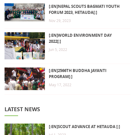
[:EN]NEPAL SCOUTS BAGMATI YOUTH
FORUM 2023, HETAUDA[:]
Nov 29, 2023
[:EN]WORLD ENVIRONMENT DAY
2022[:]
Jun 5, 2022
[:EN]2566TH BUDDHA JAYANTI
PROGRAM[:]
May 17, 2022
LATEST NEWS
[:EN]SCOUT ADVANCE AT HETAUDA [:]
Jul 1, 2023