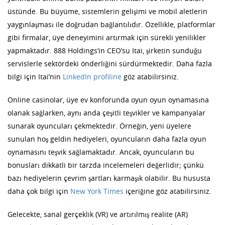
üstünde. Bu büyüme, sistemlerin gelişimi ve mobil aletlerin
yaygınlaşması ile doğrudan bağlantılıdır. Özellikle, platformlar
gibi firmalar, üye deneyimini artırmak için sürekli yenilikler
yapmaktadır. 888 Holdings‘in CEO’su Itai, şirketin sunduğu
servislerle sektördeki önderliğini sürdürmektedir. Daha fazla
bilgi için Itai’nin
LinkedIn profiline
göz atabilirsiniz.
Online casinolar, üye ev konforunda oyun oyun oynamasına
olanak sağlarken, aynı anda çeşitli teşvikler ve kampanyalar
sunarak oyuncuları çekmektedir. Örneğin, yeni üyelere
sunulan hoş geldin hediyeleri, oyuncuların daha fazla oyun
oynamasını teşvik sağlamaktadır. Ancak, oyuncuların bu
bonusları dikkatli bir tarzda incelemeleri değerlidir; çünkü
bazı hediyelerin çevrim şartları karmaşık olabilir. Bu hususta
daha çok bilgi için
New York Times
içeriğine göz atabilirsiniz.
Gelecekte, sanal gerçeklik (VR) ve artırılmış realite (AR)