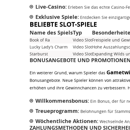
Live-Casino:
Erleben Sie das echte Casino-Fe
Exklusive Spiele:
Entdecken Sie einzigartige
BELIEBTE SLOT-SPIELE
Name des Spiels
Typ
Besonderheit
Book of Ra
Video Slot
Freispiele und Gew
Lucky Lady’s Charm
Video Slot
Hohe Auszahlungs
Starburst
Video Slot
Expanding Wilds u
BONUSANGEBOTE UND PROMOTIONE
Gametwis
Ein weiterer Grund, warum Spieler das
Bonusangebote. Neue Spieler können von attraktive
erhöhen und ihre Gewinnchancen zu verbessern. Hie
Willkommensbonus:
Ein Bonus, der für ne
Treueprogramm:
Belohnungen für Stammspi
Wöchentliche Aktionen:
Wechselnde Ang
ZAHLUNGSMETHODEN UND SICHERHEI