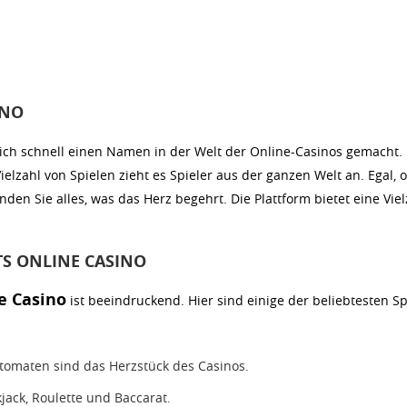
INO
ich schnell einen Namen in der Welt der Online-Casinos gemacht. 
lzahl von Spielen zieht es Spieler aus der ganzen Welt an. Egal, o
inden Sie alles, was das Herz begehrt. Die Plattform bietet eine Vie
TS ONLINE CASINO
e Casino
ist beeindruckend. Hier sind einige der beliebtesten Spi
omaten sind das Herzstück des Casinos.
jack, Roulette und Baccarat.