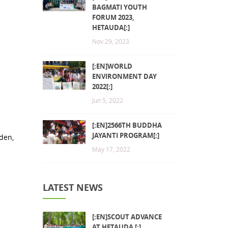
BAGMATI YOUTH
FORUM 2023,
HETAUDA[:]
Nov 29, 2023
[:EN]WORLD
ENVIRONMENT DAY
2022[:]
Jun 5, 2022
[:EN]2566TH BUDDHA
JAYANTI PROGRAM[:]
den,
May 17, 2022
LATEST NEWS
[:EN]SCOUT ADVANCE
AT HETAUDA [:]