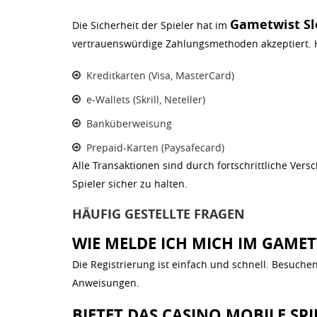
Gametwist Sl
Die Sicherheit der Spieler hat im
vertrauenswürdige Zahlungsmethoden akzeptiert. H
Kreditkarten (Visa, MasterCard)
e-Wallets (Skrill, Neteller)
Banküberweisung
Prepaid-Karten (Paysafecard)
Alle Transaktionen sind durch fortschrittliche Ver
Spieler sicher zu halten.
HÄUFIG GESTELLTE FRAGEN
WIE MELDE ICH MICH IM GAMET
Die Registrierung ist einfach und schnell. Besuchen 
Anweisungen.
BIETET DAS CASINO MOBILE SPI