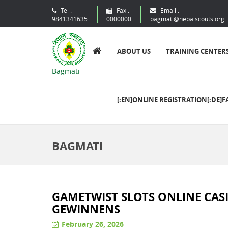
Tel :
Fax :
Email :
9841341635
0000000
bagmati@nepalscouts.org
ABOUT US
TRAINING CENTER
Bagmati
[:EN]ONLINE REGISTRATION[:DE]F
BAGMATI
GAMETWIST SLOTS ONLINE CAS
GEWINNENS
February 26, 2026