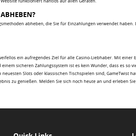
 Website funktioniert nahtlos auf allen Geräten.
 ABHEBEN?
gsmethoden abheben, die Sie für Einzahlungen verwendet haben. 
weifellos ein aufregendes Ziel für alle Casino-Liebhaber. Mit einer 
d einem sicheren Zahlungssystem ist es kein Wunder, dass es so vi
n neuesten Slots oder klassischen Tischspielen sind, GameTwist hat
lebnis zu genießen. Melden Sie sich noch heute an und erleben Si
Quick Links
L