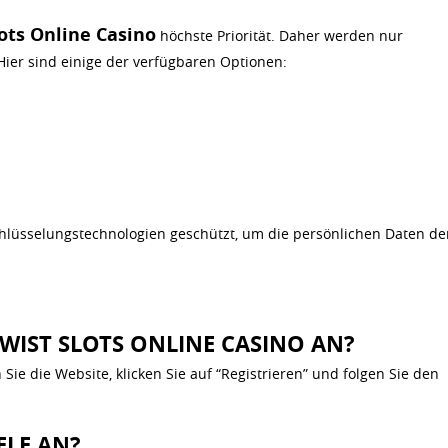
ots Online Casino
höchste Priorität. Daher werden nur
ier sind einige der verfügbaren Optionen:
schlüsselungstechnologien geschützt, um die persönlichen Daten de
WIST SLOTS ONLINE CASINO AN?
Sie die Website, klicken Sie auf “Registrieren” und folgen Sie den
ELE AN?