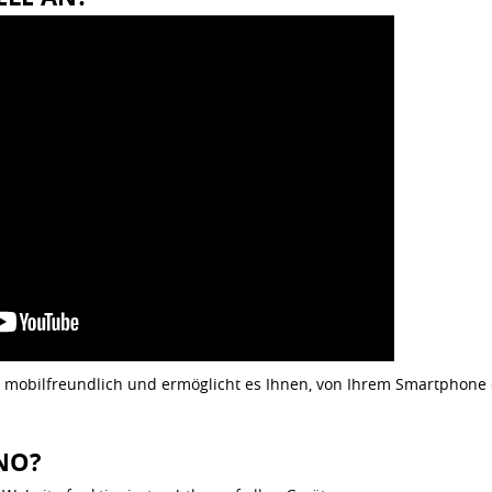
t mobilfreundlich und ermöglicht es Ihnen, von Ihrem Smartphone
INO?