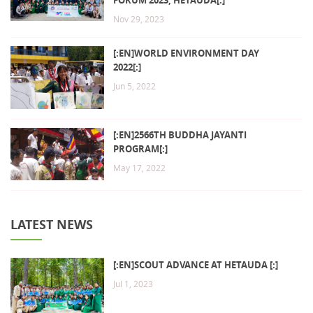
FORUM 2023, HETAUDA[:]
Nov 29, 2023
[:EN]WORLD ENVIRONMENT DAY
2022[:]
Jun 5, 2022
[:EN]2566TH BUDDHA JAYANTI
PROGRAM[:]
May 17, 2022
LATEST NEWS
[:EN]SCOUT ADVANCE AT HETAUDA [:]
Jul 1, 2023