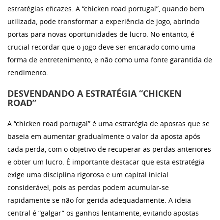
estratégias eficazes. A “chicken road portugal”, quando bem
utilizada, pode transformar a experiência de jogo, abrindo
portas para novas oportunidades de lucro. No entanto, é
crucial recordar que o jogo deve ser encarado como uma
forma de entretenimento, e não como uma fonte garantida de
rendimento.
DESVENDANDO A ESTRATÉGIA “CHICKEN
ROAD”
A “chicken road portugal” é uma estratégia de apostas que se
baseia em aumentar gradualmente o valor da aposta após
cada perda, com o objetivo de recuperar as perdas anteriores
e obter um lucro. É importante destacar que esta estratégia
exige uma disciplina rigorosa e um capital inicial
considerável, pois as perdas podem acumular-se
rapidamente se não for gerida adequadamente. A ideia
central é “galgar” os ganhos lentamente, evitando apostas