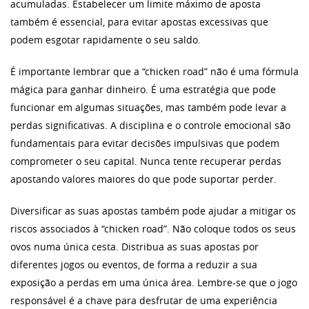
acumuladas. Estabelecer um limite máximo de aposta
também é essencial, para evitar apostas excessivas que
podem esgotar rapidamente o seu saldo.
É importante lembrar que a “chicken road” não é uma fórmula
mágica para ganhar dinheiro. É uma estratégia que pode
funcionar em algumas situações, mas também pode levar a
perdas significativas. A disciplina e o controle emocional são
fundamentais para evitar decisões impulsivas que podem
comprometer o seu capital. Nunca tente recuperar perdas
apostando valores maiores do que pode suportar perder.
Diversificar as suas apostas também pode ajudar a mitigar os
riscos associados à “chicken road”. Não coloque todos os seus
ovos numa única cesta. Distribua as suas apostas por
diferentes jogos ou eventos, de forma a reduzir a sua
exposição a perdas em uma única área. Lembre-se que o jogo
responsável é a chave para desfrutar de uma experiência