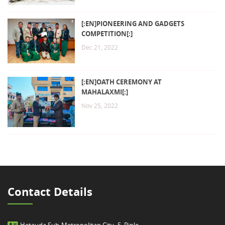
[:EN]PIONEERING AND GADGETS
COMPETITION[:]
Dec 21, 2022
[:EN]OATH CEREMONY AT
MAHALAXMI[:]
Nov 25, 2022
Contact Details
Hetauda Sub-Metropolitan City -5, Piple