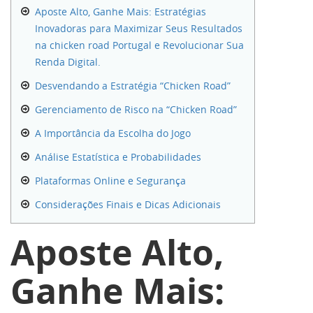
Aposte Alto, Ganhe Mais: Estratégias
Inovadoras para Maximizar Seus Resultados
na chicken road Portugal e Revolucionar Sua
Renda Digital.
Desvendando a Estratégia “Chicken Road”
Gerenciamento de Risco na “Chicken Road”
A Importância da Escolha do Jogo
Análise Estatística e Probabilidades
Plataformas Online e Segurança
Considerações Finais e Dicas Adicionais
Aposte Alto,
Ganhe Mais: