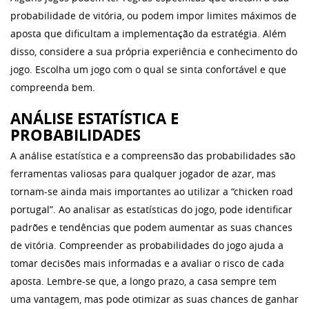
probabilidade de vitória, ou podem impor limites máximos de
aposta que dificultam a implementação da estratégia. Além
disso, considere a sua própria experiência e conhecimento do
jogo. Escolha um jogo com o qual se sinta confortável e que
compreenda bem.
ANÁLISE ESTATÍSTICA E
PROBABILIDADES
A análise estatística e a compreensão das probabilidades são
ferramentas valiosas para qualquer jogador de azar, mas
tornam-se ainda mais importantes ao utilizar a “chicken road
portugal”. Ao analisar as estatísticas do jogo, pode identificar
padrões e tendências que podem aumentar as suas chances
de vitória. Compreender as probabilidades do jogo ajuda a
tomar decisões mais informadas e a avaliar o risco de cada
aposta. Lembre-se que, a longo prazo, a casa sempre tem
uma vantagem, mas pode otimizar as suas chances de ganhar