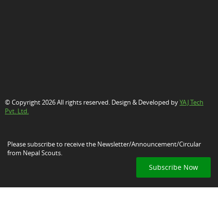
© Copyright 2026 All rights reserved. Design & Developed by
YAJ Tech
Pvt. Ltd.
Please subscribe to receive the Newsletter/Announcement/Circular
from Nepal Scouts.
Subscribe Now