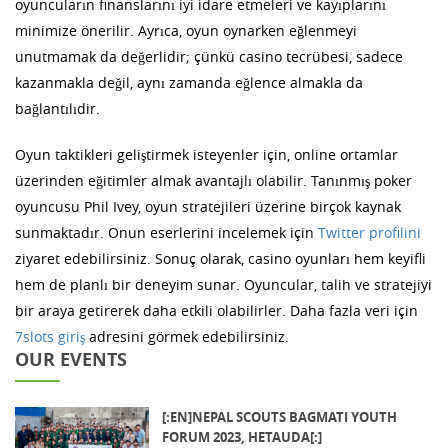
oyuncuların finanslarını iyi idare etmeleri ve kayıplarını
minimize önerilir. Ayrıca, oyun oynarken eğlenmeyi
unutmamak da değerlidir; çünkü casino tecrübesi, sadece
kazanmakla değil, aynı zamanda eğlence almakla da
bağlantılıdir.
Oyun taktikleri geliştirmek isteyenler için, online ortamlar
üzerinden eğitimler almak avantajlı olabilir. Tanınmış poker
oyuncusu Phil Ivey, oyun stratejileri üzerine birçok kaynak
sunmaktadır. Onun eserlerini incelemek için
Twitter profilini
ziyaret edebilirsiniz. Sonuç olarak, casino oyunları hem keyifli
hem de planlı bir deneyim sunar. Oyuncular, talih ve stratejiyi
bir araya getirerek daha etkili olabilirler. Daha fazla veri için
7slots giriş
adresini görmek edebilirsiniz.
OUR EVENTS
[:EN]NEPAL SCOUTS BAGMATI YOUTH
FORUM 2023, HETAUDA[:]