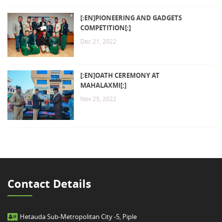
[:EN]PIONEERING AND GADGETS
COMPETITION[:]
Dec 21, 2022
[:EN]OATH CEREMONY AT
MAHALAXMI[:]
Nov 25, 2022
Contact Details
Hetauda Sub-Metropolitan City -5, Piple