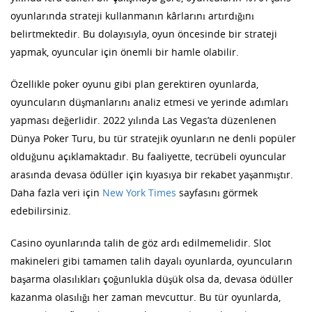
oyunlarında strateji kullanmanın kârlarını artırdığını
belirtmektedir. Bu dolayısıyla, oyun öncesinde bir strateji
yapmak, oyuncular için önemli bir hamle olabilir.
Özellikle poker oyunu gibi plan gerektiren oyunlarda,
oyuncuların düşmanlarını analiz etmesi ve yerinde adımları
yapması değerlidir. 2022 yılında Las Vegas’ta düzenlenen
Dünya Poker Turu, bu tür stratejik oyunların ne denli popüler
olduğunu açıklamaktadır. Bu faaliyette, tecrübeli oyuncular
arasında devasa ödüller için kıyasıya bir rekabet yaşanmıştır.
Daha fazla veri için
New York Times
sayfasını görmek
edebilirsiniz.
Casino oyunlarında talih de göz ardı edilmemelidir. Slot
makineleri gibi tamamen talih dayalı oyunlarda, oyuncuların
başarma olasılıkları çoğunlukla düşük olsa da, devasa ödüller
kazanma olasılığı her zaman mevcuttur. Bu tür oyunlarda,