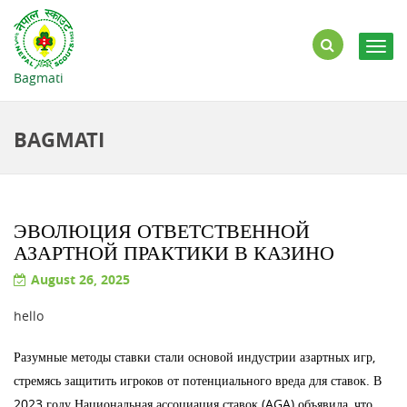
Togg
navig
Bagmati
BAGMATI
ЭВОЛЮЦИЯ ОТВЕТСТВЕННОЙ
АЗАРТНОЙ ПРАКТИКИ В КАЗИНО
August 26, 2025
hello
Разумные методы ставки стали основой индустрии азартных игр,
стремясь защитить игроков от потенциального вреда для ставок. В
2023 году Национальная ассоциация ставок (AGA) объявила, что