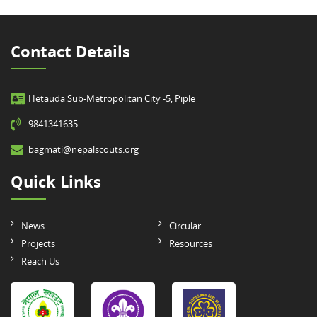
Contact Details
Hetauda Sub-Metropolitan City -5, Piple
9841341635
bagmati@nepalscouts.org
Quick Links
News
Circular
Projects
Resources
Reach Us