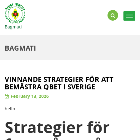
Togg
navig
Bagmati
BAGMATI
VINNANDE STRATEGIER FÖR ATT
BEMÄSTRA QBET I SVERIGE
February 13, 2026
hello
Strategier för