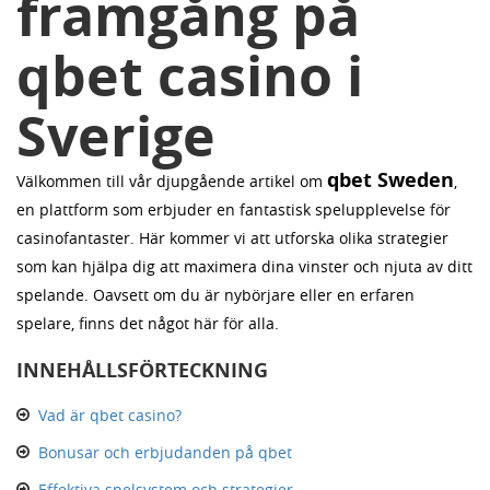
framgång på
qbet casino i
Sverige
qbet Sweden
Välkommen till vår djupgående artikel om
,
en plattform som erbjuder en fantastisk spelupplevelse för
casinofantaster. Här kommer vi att utforska olika strategier
som kan hjälpa dig att maximera dina vinster och njuta av ditt
spelande. Oavsett om du är nybörjare eller en erfaren
spelare, finns det något här för alla.
INNEHÅLLSFÖRTECKNING
Vad är qbet casino?
Bonusar och erbjudanden på qbet
Effektiva spelsystem och strategier