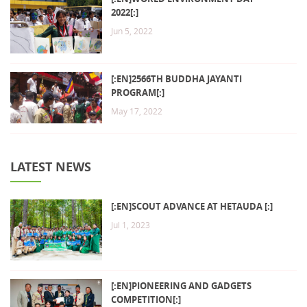
2022[:]
Jun 5, 2022
[:EN]2566TH BUDDHA JAYANTI
PROGRAM[:]
May 17, 2022
LATEST NEWS
[:EN]SCOUT ADVANCE AT HETAUDA [:]
Jul 1, 2023
[:EN]PIONEERING AND GADGETS
COMPETITION[:]