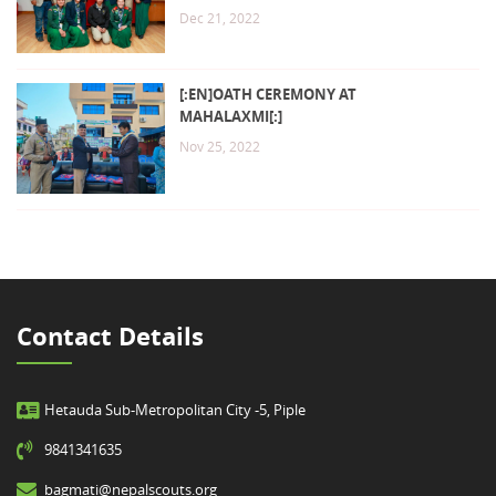
Dec 21, 2022
[:EN]OATH CEREMONY AT
MAHALAXMI[:]
Nov 25, 2022
Contact Details
Hetauda Sub-Metropolitan City -5, Piple
9841341635
bagmati@nepalscouts.org