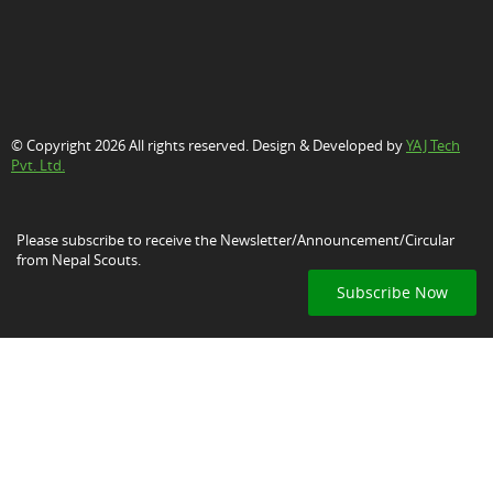
© Copyright 2026 All rights reserved. Design & Developed by
YAJ Tech
Pvt. Ltd.
Please subscribe to receive the Newsletter/Announcement/Circular
from Nepal Scouts.
Subscribe Now