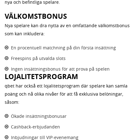
nya och befintliga spelare.
VÄLKOMSTBONUS
Nya spelare kan dra nytta av en omfattande välkomstbonus
som kan inkludera:
En procentuell matchning på din första insättning
Freespins på utvalda slots
Ingen insättningsbonus för att prova på spelen
LOJALITETSPROGRAM
qbet har också ett lojalitetsprogram där spelare kan samla
poäng och nå olika nivåer för att få exklusiva belöningar,
såsom:
Ökade insättningsbonusar
Cashback-erbjudanden
Inbjudningar till VIP-evenemang