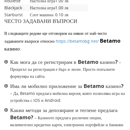
Roulette
Настолна игра
1.00 лв
Blackjack
Настолна игра
1.00 лв
Starburst
Слот машина
0.10 лв
ЧЕСТО ЗАДАВАНИ ВЪПРОСИ
В следващите редове ще отговорим на някои от най-често
Betamo
задаваните въпроси относно
https://betamobg.net/
казино
:
Как мога да се регистрирам в Betamo казино?
–
Процесът на регистрация е бърз и лесен. Просто попълнете
формуляра на сайта.
Има ли мобилно приложение за Betamo казино?
– Да, Betamo предлага мобилна версия, която позволява игра на
устройства с iOS и Android.
Какви методи за депозиране и теглене предлага
Betamo?
– Казиното предлага различни опции,
включително кредитни карти, електронни портфейли и банкови