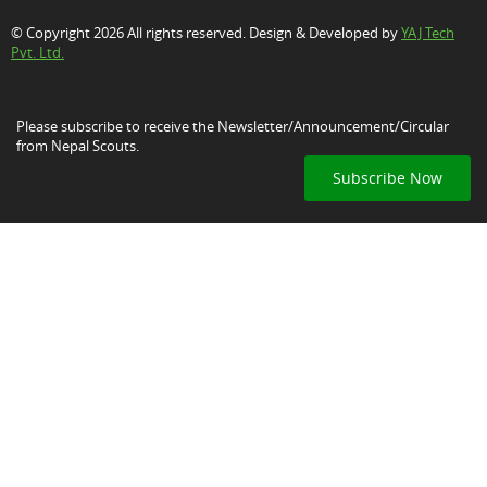
© Copyright 2026 All rights reserved. Design & Developed by
YAJ Tech
Pvt. Ltd.
Please subscribe to receive the Newsletter/Announcement/Circular
from Nepal Scouts.
Subscribe Now