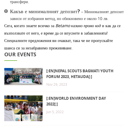
трансфери.
Какъв е минималният депозит?
– Минималният депозит
зависи от избрания метод, но обикновено е около 10 лв.
Сега, когато знаете всичко за
Betamo казино промо код
и как да се
възползвате от него, е време да се впуснете в забавленията!
Специалните предложения ви очакват, така че не пропускайте
шанса си за незабравимо преживяване.
OUR EVENTS
[:EN]NEPAL SCOUTS BAGMATI YOUTH
FORUM 2023, HETAUDA[:]
Nov 29, 2023
[:EN]WORLD ENVIRONMENT DAY
2022[:]
Jun 5, 2022