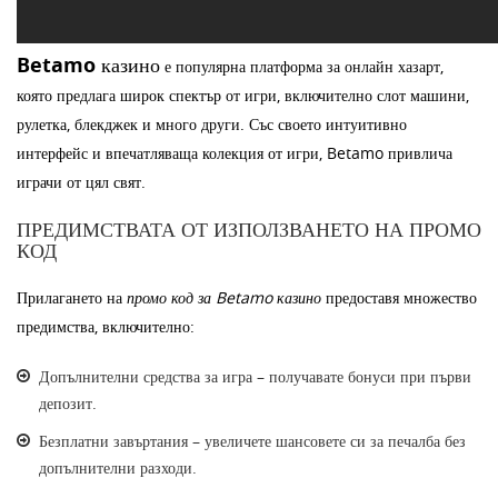
Betamo казино
е популярна платформа за онлайн хазарт,
която предлага широк спектър от игри, включително слот машини,
рулетка, блекджек и много други. Със своето интуитивно
интерфейс и впечатляваща колекция от игри, Betamo привлича
играчи от цял свят.
ПРЕДИМСТВАТА ОТ ИЗПОЛЗВАНЕТО НА ПРОМО
КОД
Прилагането на
промо код за Betamo казино
предоставя множество
предимства, включително:
Допълнителни средства за игра – получавате бонуси при първи
депозит.
Безплатни завъртания – увеличете шансовете си за печалба без
допълнителни разходи.