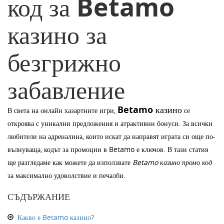
код за Betamo
казино за
безгрижно
забавление
Betamo казино
В света на онлайн хазартните игри,
се
откроява с уникални предложения и атрактивни бонуси. За всички
любители на адреналина, които искат да направят играта си още по-
вълнуваща, кодът за промоции в Betamo е ключов. В тази статия
ще разгледаме как можете да използвате
Betamo казино промо код
за максимално удоволствие и печалби.
СЪДЪРЖАНИЕ
Какво е Betamo казино?