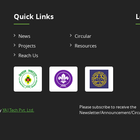
Quick Links
L
News
Circular
Projects
Resources
Reach Us
Please subscribe to receive the
by
YAJ Tech Pvt. Ltd.
Newsletter/Announcement/Circul