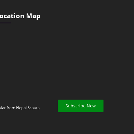
ocation Map
Subscribe Now
ar from Nepal Scouts.