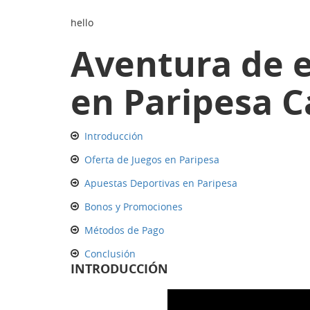
hello
Aventura de e
en Paripesa C
Introducción
Oferta de Juegos en Paripesa
Apuestas Deportivas en Paripesa
Bonos y Promociones
Métodos de Pago
Conclusión
INTRODUCCIÓN