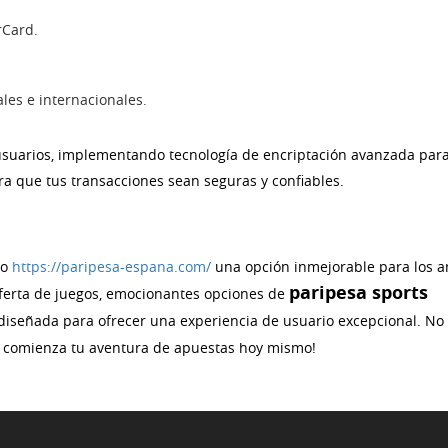
rCard.
les e internacionales.
 usuarios, implementando tecnología de encriptación avanzada par
ra que tus transacciones sean seguras y confiables.
mo
https://paripesa-espana.com/
una opción inmejorable para los 
paripesa sports
oferta de juegos, emocionantes opciones de
á diseñada para ofrecer una experiencia de usuario excepcional. No
 comienza tu aventura de apuestas hoy mismo!