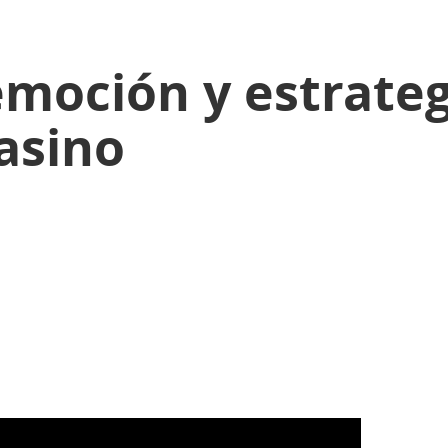
moción y estrateg
asino