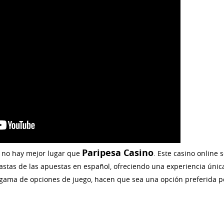
Paripesa Casino
, no hay mejor lugar que
. Este casino online 
astas de las apuestas en español, ofreciendo una experiencia únic
ia gama de opciones de juego, hacen que sea una opción preferida p