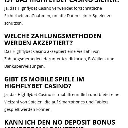
Ja, das Highflybet Casino verwendet fortschrittliche
Sicherheitsmaßnahmen, um die Daten seiner Spieler zu
schützen.
WELCHE ZAHLUNGSMETHODEN
WERDEN AKZEPTIERT?
Das Highflybet Casino akzeptiert eine Vielzahl von
Zahlungsmethoden, darunter Kreditkarten, E-Wallets und
Banküberweisungen.
GIBT ES MOBILE SPIELE IM
HIGHFLYBET CASINO?
Ja, das Highflybet Casino ist mobilfreundlich und bietet eine
Vielzahl von Spielen, die auf Smartphones und Tablets
gespielt werden können.
KANN ICH DEN NO DEPOSIT BONUS