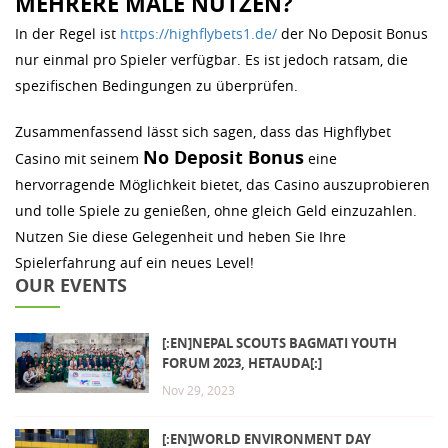
MEHRERE MALE NUTZEN?
In der Regel ist
https://highflybets1.de/
der No Deposit Bonus
nur einmal pro Spieler verfügbar. Es ist jedoch ratsam, die
spezifischen Bedingungen zu überprüfen.
Zusammenfassend lässt sich sagen, dass das Highflybet
No Deposit Bonus
Casino mit seinem
eine
hervorragende Möglichkeit bietet, das Casino auszuprobieren
und tolle Spiele zu genießen, ohne gleich Geld einzuzahlen.
Nutzen Sie diese Gelegenheit und heben Sie Ihre
Spielerfahrung auf ein neues Level!
OUR EVENTS
[:EN]NEPAL SCOUTS BAGMATI YOUTH
FORUM 2023, HETAUDA[:]
Nov 29, 2023
[:EN]WORLD ENVIRONMENT DAY