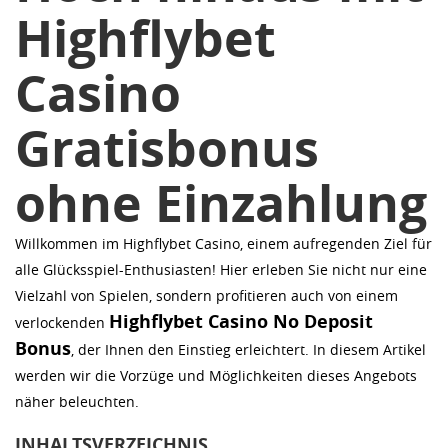
Highflybet
Casino
Gratisbonus
ohne Einzahlung
Willkommen im Highflybet Casino, einem aufregenden Ziel für
alle Glücksspiel-Enthusiasten! Hier erleben Sie nicht nur eine
Vielzahl von Spielen, sondern profitieren auch von einem
Highflybet Casino No Deposit
verlockenden
Bonus
, der Ihnen den Einstieg erleichtert. In diesem Artikel
werden wir die Vorzüge und Möglichkeiten dieses Angebots
näher beleuchten.
INHALTSVERZEICHNIS