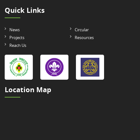
Quick Links
News
Circular
Projects
Resources
Reach Us
Location Map