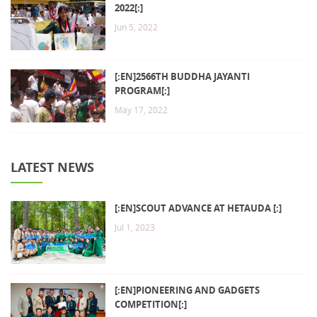
2022[:]
Jun 5, 2022
[:EN]2566TH BUDDHA JAYANTI
PROGRAM[:]
May 17, 2022
LATEST NEWS
[:EN]SCOUT ADVANCE AT HETAUDA [:]
Jul 1, 2023
[:EN]PIONEERING AND GADGETS
COMPETITION[:]