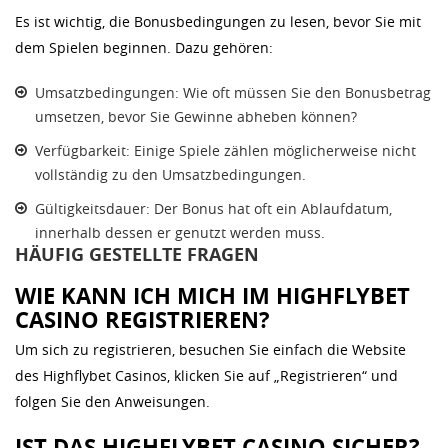
Es ist wichtig, die Bonusbedingungen zu lesen, bevor Sie mit
dem Spielen beginnen. Dazu gehören:
Umsatzbedingungen: Wie oft müssen Sie den Bonusbetrag
umsetzen, bevor Sie Gewinne abheben können?
Verfügbarkeit: Einige Spiele zählen möglicherweise nicht
vollständig zu den Umsatzbedingungen.
Gültigkeitsdauer: Der Bonus hat oft ein Ablaufdatum,
innerhalb dessen er genutzt werden muss.
HÄUFIG GESTELLTE FRAGEN
WIE KANN ICH MICH IM HIGHFLYBET
CASINO REGISTRIEREN?
Um sich zu registrieren, besuchen Sie einfach die Website
des Highflybet Casinos, klicken Sie auf „Registrieren“ und
folgen Sie den Anweisungen.
IST DAS HIGHFLYBET CASINO SICHER?