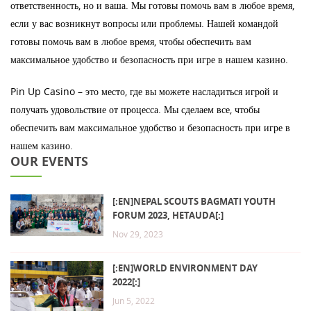
ответственность, но и ваша. Мы готовы помочь вам в любое время,
если у вас возникнут вопросы или проблемы. Нашей командой
готовы помочь вам в любое время, чтобы обеспечить вам
максимальное удобство и безопасность при игре в нашем казино.
Pin Up Casino – это место, где вы можете насладиться игрой и
получать удовольствие от процесса. Мы сделаем все, чтобы
обеспечить вам максимальное удобство и безопасность при игре в
нашем казино.
OUR EVENTS
[:EN]NEPAL SCOUTS BAGMATI YOUTH
FORUM 2023, HETAUDA[:]
Nov 29, 2023
[:EN]WORLD ENVIRONMENT DAY
2022[:]
Jun 5, 2022