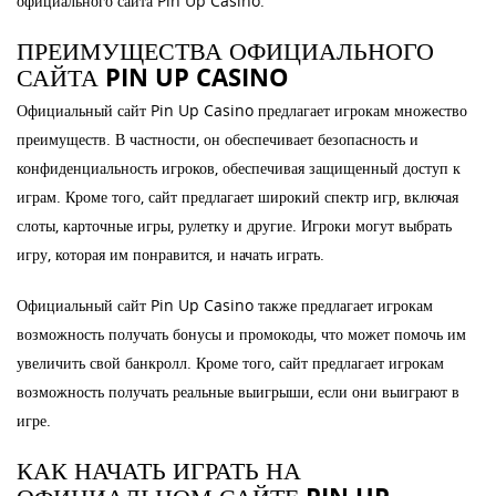
официального сайта Pin Up Casino.
ПРЕИМУЩЕСТВА ОФИЦИАЛЬНОГО
САЙТА PIN UP CASINO
Официальный сайт Pin Up Casino предлагает игрокам множество
преимуществ. В частности, он обеспечивает безопасность и
конфиденциальность игроков, обеспечивая защищенный доступ к
играм. Кроме того, сайт предлагает широкий спектр игр, включая
слоты, карточные игры, рулетку и другие. Игроки могут выбрать
игру, которая им понравится, и начать играть.
Официальный сайт Pin Up Casino также предлагает игрокам
возможность получать бонусы и промокоды, что может помочь им
увеличить свой банкролл. Кроме того, сайт предлагает игрокам
возможность получать реальные выигрыши, если они выиграют в
игре.
КАК НАЧАТЬ ИГРАТЬ НА