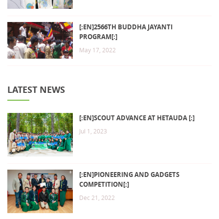
[:EN]2566TH BUDDHA JAYANTI
PROGRAM[:]
May 17, 2022
LATEST NEWS
[:EN]SCOUT ADVANCE AT HETAUDA [:]
Jul 1, 2023
[:EN]PIONEERING AND GADGETS
COMPETITION[:]
Dec 21, 2022