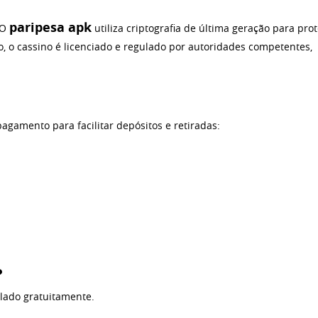
paripesa apk
 O
utiliza criptografia de última geração para pro
o, o cassino é licenciado e regulado por autoridades competentes,
gamento para facilitar depósitos e retiradas:
?
lado gratuitamente.