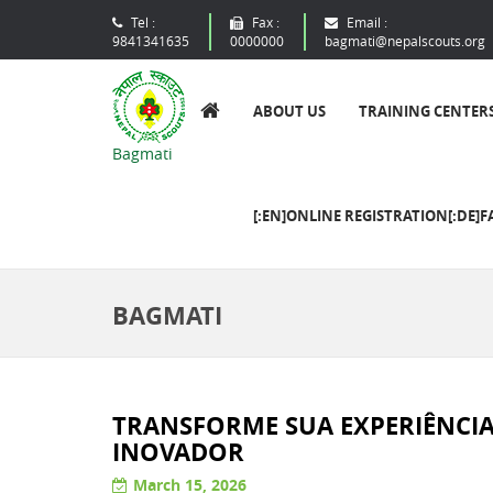
Tel :
Fax :
Email :
9841341635
0000000
bagmati@nepalscouts.org
ABOUT US
TRAINING CENTER
Bagmati
[:EN]ONLINE REGISTRATION[:DE]F
BAGMATI
TRANSFORME SUA EXPERIÊNCIA
INOVADOR
March 15, 2026