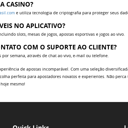
SA CASINO?
asil.com
e utiliza tecnologia de criptografia para proteger seus dad
VEIS NO APLICATIVO?
cluindo slots, mesas de jogos, apostas esportivas e jogos ao vivo.
NTATO COM O SUPORTE AO CLIENTE?
s por semana, através de chat ao vivo, e-mail ou telefone.
periência de apostas incomparável. Com uma seleção diversificad
escolha perfeita para apostadores novatos e experientes. Não perca
s hoje mesmo!
Quick Links
L