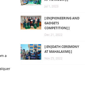
Jul 1, 2023
[:EN]PIONEERING AND
GADGETS
COMPETITION[:]
Dec 21, 2022
[:EN]OATH CEREMONY
AT MAHALAXMI[:]
om a
Nov 25, 2022
alquer