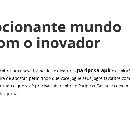
ocionante mundo
com o inovador
paripesa apk
cobrir uma nova forma de se divertir, o
é a soluçã
ira de apostar, permitindo que você jogue seus jogos favoritos com
ar tudo o que você precisa saber sobre o Paripesa Casino e como o
e apostas.