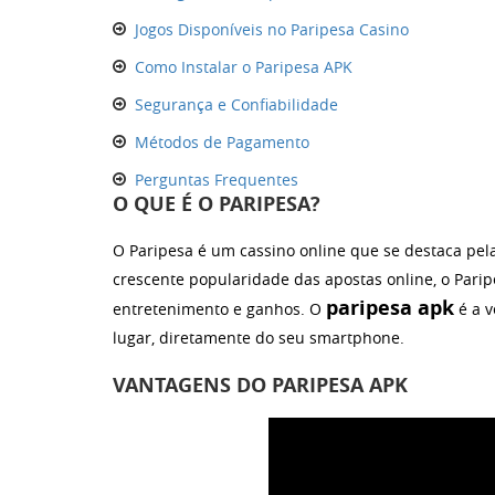
Jogos Disponíveis no Paripesa Casino
Como Instalar o Paripesa APK
Segurança e Confiabilidade
Métodos de Pagamento
Perguntas Frequentes
O QUE É O PARIPESA?
O Paripesa é um cassino online que se destaca pela
crescente popularidade das apostas online, o Pari
paripesa apk
entretenimento e ganhos. O
é a v
lugar, diretamente do seu smartphone.
VANTAGENS DO PARIPESA APK