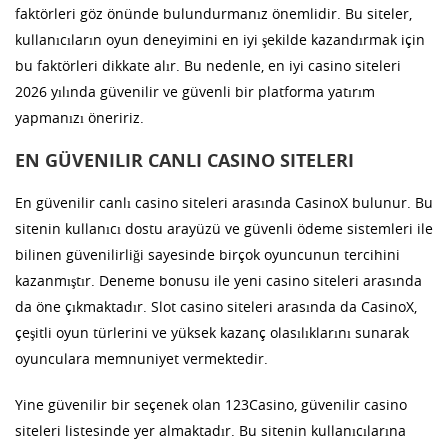
faktörleri göz önünde bulundurmanız önemlidir. Bu siteler,
kullanıcıların oyun deneyimini en iyi şekilde kazandırmak için
bu faktörleri dikkate alır. Bu nedenle, en iyi casino siteleri
2026 yılında güvenilir ve güvenli bir platforma yatırım
yapmanızı öneririz.
EN GÜVENILIR CANLI CASINO SITELERI
En güvenilir canlı casino siteleri arasında CasinoX bulunur. Bu
sitenin kullanıcı dostu arayüzü ve güvenli ödeme sistemleri ile
bilinen güvenilirliği sayesinde birçok oyuncunun tercihini
kazanmıştır. Deneme bonusu ile yeni casino siteleri arasında
da öne çıkmaktadır. Slot casino siteleri arasında da CasinoX,
çeşitli oyun türlerini ve yüksek kazanç olasılıklarını sunarak
oyunculara memnuniyet vermektedir.
Yine güvenilir bir seçenek olan 123Casino, güvenilir casino
siteleri listesinde yer almaktadır. Bu sitenin kullanıcılarına