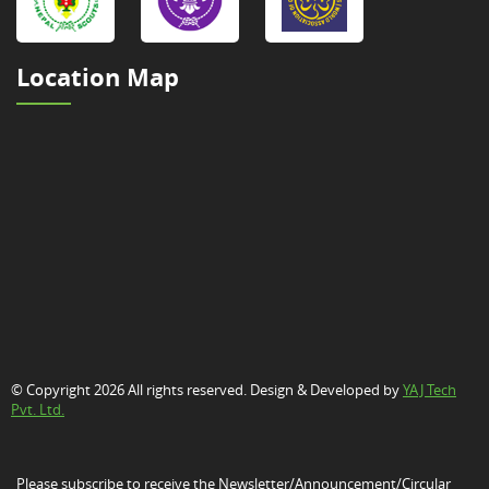
Location Map
© Copyright 2026 All rights reserved. Design & Developed by
YAJ Tech
Pvt. Ltd.
Please subscribe to receive the Newsletter/Announcement/Circular