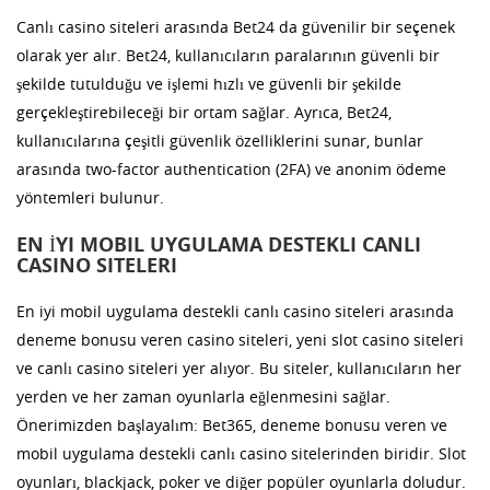
Canlı casino siteleri arasında Bet24 da güvenilir bir seçenek
olarak yer alır. Bet24, kullanıcıların paralarının güvenli bir
şekilde tutulduğu ve işlemi hızlı ve güvenli bir şekilde
gerçekleştirebileceği bir ortam sağlar. Ayrıca, Bet24,
kullanıcılarına çeşitli güvenlik özelliklerini sunar, bunlar
arasında two-factor authentication (2FA) ve anonim ödeme
yöntemleri bulunur.
EN İYI MOBIL UYGULAMA DESTEKLI CANLI
CASINO SITELERI
En iyi mobil uygulama destekli canlı casino siteleri arasında
deneme bonusu veren casino siteleri, yeni slot casino siteleri
ve canlı casino siteleri yer alıyor. Bu siteler, kullanıcıların her
yerden ve her zaman oyunlarla eğlenmesini sağlar.
Önerimizden başlayalım: Bet365, deneme bonusu veren ve
mobil uygulama destekli canlı casino sitelerinden biridir. Slot
oyunları, blackjack, poker ve diğer popüler oyunlarla doludur.