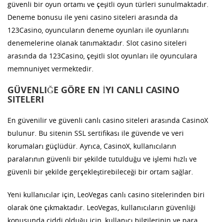
güvenli bir oyun ortamı ve çeşitli oyun türleri sunulmaktadır.
Deneme bonusu ile yeni casino siteleri arasında da
123Casino, oyuncuların deneme oyunları ile oyunlarını
denemelerine olanak tanımaktadır. Slot casino siteleri
arasında da 123Casino, çeşitli slot oyunları ile oyunculara
memnuniyet vermektedir.
GÜVENLIĞE GÖRE EN İYI CANLI CASINO
SITELERI
En güvenilir ve güvenli canlı casino siteleri arasında CasinoX
bulunur. Bu sitenin SSL sertifikası ile güvende ve veri
korumaları güçlüdür. Ayrıca, CasinoX, kullanıcıların
paralarının güvenli bir şekilde tutulduğu ve işlemi hızlı ve
güvenli bir şekilde gerçekleştirebileceği bir ortam sağlar.
Yeni kullanıcılar için, LeoVegas canlı casino sitelerinden biri
olarak öne çıkmaktadır. LeoVegas, kullanıcıların güvenliği
konusunda ciddi olduğu için, kullanıcı bilgilerinin ve para