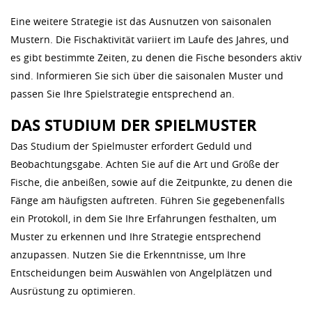
Eine weitere Strategie ist das Ausnutzen von saisonalen
Mustern. Die Fischaktivität variiert im Laufe des Jahres, und
es gibt bestimmte Zeiten, zu denen die Fische besonders aktiv
sind. Informieren Sie sich über die saisonalen Muster und
passen Sie Ihre Spielstrategie entsprechend an.
DAS STUDIUM DER SPIELMUSTER
Das Studium der Spielmuster erfordert Geduld und
Beobachtungsgabe. Achten Sie auf die Art und Größe der
Fische, die anbeißen, sowie auf die Zeitpunkte, zu denen die
Fänge am häufigsten auftreten. Führen Sie gegebenenfalls
ein Protokoll, in dem Sie Ihre Erfahrungen festhalten, um
Muster zu erkennen und Ihre Strategie entsprechend
anzupassen. Nutzen Sie die Erkenntnisse, um Ihre
Entscheidungen beim Auswählen von Angelplätzen und
Ausrüstung zu optimieren.