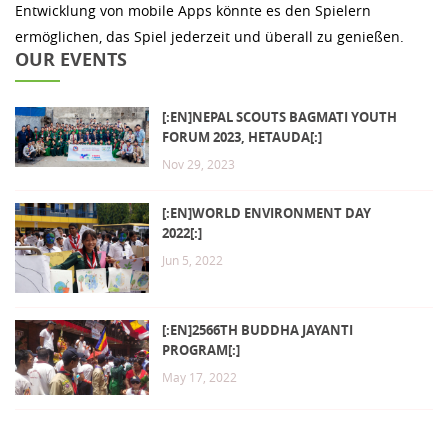
Entwicklung von mobile Apps könnte es den Spielern
ermöglichen, das Spiel jederzeit und überall zu genießen.
OUR EVENTS
[:EN]NEPAL SCOUTS BAGMATI YOUTH
FORUM 2023, HETAUDA[:]
Nov 29, 2023
[:EN]WORLD ENVIRONMENT DAY
2022[:]
Jun 5, 2022
[:EN]2566TH BUDDHA JAYANTI
PROGRAM[:]
May 17, 2022