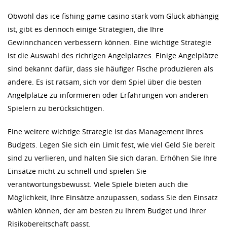
Obwohl das ice fishing game casino stark vom Glück abhängig
ist, gibt es dennoch einige Strategien, die Ihre
Gewinnchancen verbessern können. Eine wichtige Strategie
ist die Auswahl des richtigen Angelplatzes. Einige Angelplätze
sind bekannt dafür, dass sie häufiger Fische produzieren als
andere. Es ist ratsam, sich vor dem Spiel über die besten
Angelplätze zu informieren oder Erfahrungen von anderen
Spielern zu berücksichtigen.
Eine weitere wichtige Strategie ist das Management Ihres
Budgets. Legen Sie sich ein Limit fest, wie viel Geld Sie bereit
sind zu verlieren, und halten Sie sich daran. Erhöhen Sie Ihre
Einsätze nicht zu schnell und spielen Sie
verantwortungsbewusst. Viele Spiele bieten auch die
Möglichkeit, Ihre Einsätze anzupassen, sodass Sie den Einsatz
wählen können, der am besten zu Ihrem Budget und Ihrer
Risikobereitschaft passt.