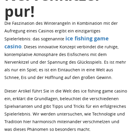
pur!
Die Faszination des Winterangeln in Kombination mit der
Aufregung eines Casinos ergibt ein einzigartiges
ice fishing game
Spielerlebnis: das sogenannte
casino
. Dieses innovative Konzept verbindet die ruhige,
kontemplative Atmosphäre des Eisfischens mit dem
Nervenkitzel und der Spannung des Glücksspiels. Es ist mehr
als nur ein Spiel; es ist ein Eintauchen in eine Welt aus
Schnee, Eis und der Hoffnung auf den großen Gewinn.
Dieser Artikel führt Sie in die Welt des ice fishing game casino
ein, erklärt die Grundlagen, beleuchtet die verschiedenen
Spielvarianten und gibt Tipps und Tricks für ein erfolgreiches
Spielerlebnis. Wir werden untersuchen, wie Technologie und
Tradition hier harmonisch miteinander verschmelzen und
was dieses Phänomen so besonders macht.