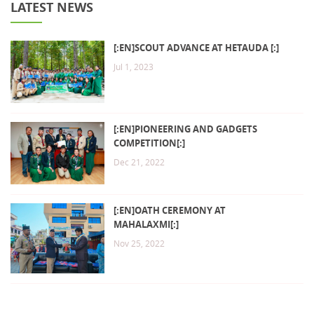
LATEST NEWS
[:EN]SCOUT ADVANCE AT HETAUDA [:]
Jul 1, 2023
[:EN]PIONEERING AND GADGETS
COMPETITION[:]
Dec 21, 2022
[:EN]OATH CEREMONY AT
MAHALAXMI[:]
Nov 25, 2022