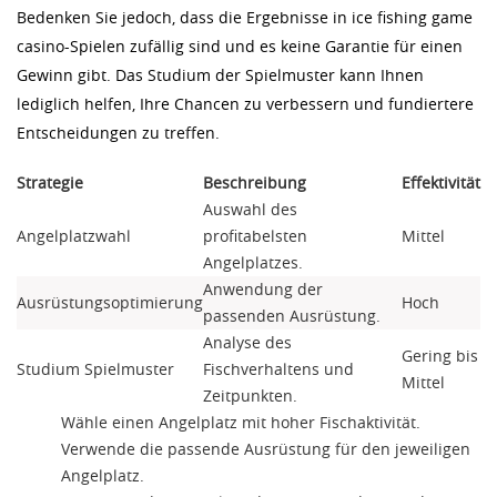
Bedenken Sie jedoch, dass die Ergebnisse in ice fishing game
casino-Spielen zufällig sind und es keine Garantie für einen
Gewinn gibt. Das Studium der Spielmuster kann Ihnen
lediglich helfen, Ihre Chancen zu verbessern und fundiertere
Entscheidungen zu treffen.
Strategie
Beschreibung
Effektivität
Auswahl des
Angelplatzwahl
profitabelsten
Mittel
Angelplatzes.
Anwendung der
Ausrüstungsoptimierung
Hoch
passenden Ausrüstung.
Analyse des
Gering bis
Studium Spielmuster
Fischverhaltens und
Mittel
Zeitpunkten.
Wähle einen Angelplatz mit hoher Fischaktivität.
Verwende die passende Ausrüstung für den jeweiligen
Angelplatz.