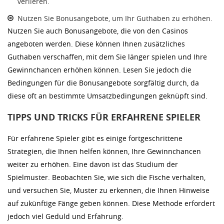
verlieren.
Nutzen Sie Bonusangebote, um Ihr Guthaben zu erhöhen.
Nutzen Sie auch Bonusangebote, die von den Casinos
angeboten werden. Diese können Ihnen zusätzliches
Guthaben verschaffen, mit dem Sie länger spielen und Ihre
Gewinnchancen erhöhen können. Lesen Sie jedoch die
Bedingungen für die Bonusangebote sorgfältig durch, da
diese oft an bestimmte Umsatzbedingungen geknüpft sind.
TIPPS UND TRICKS FÜR ERFAHRENE SPIELER
Für erfahrene Spieler gibt es einige fortgeschrittene
Strategien, die Ihnen helfen können, Ihre Gewinnchancen
weiter zu erhöhen. Eine davon ist das Studium der
Spielmuster. Beobachten Sie, wie sich die Fische verhalten,
und versuchen Sie, Muster zu erkennen, die Ihnen Hinweise
auf zukünftige Fänge geben können. Diese Methode erfordert
jedoch viel Geduld und Erfahrung.