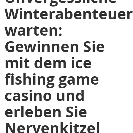
Winterabenteuer
warten:
Gewinnen Sie
mit dem ice
fishing game
casino und
erleben Sie
Nervenkitzel